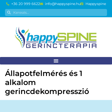
+36 20 999 6622
info@happyspine.hu
Happyspine
Állapotfelmérés és 1
alkalom
gerincdekompresszió