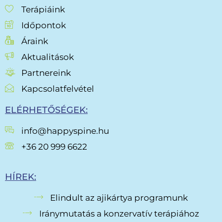
Terápiáink
Időpontok
Áraink
Aktualitások
Partnereink
Kapcsolatfelvétel
ELÉRHETŐSÉGEK:
info@happyspine.hu
+36 20 999 6622
HÍREK:
Elindult az ajikártya programunk
Iránymutatás a konzervatív terápiához