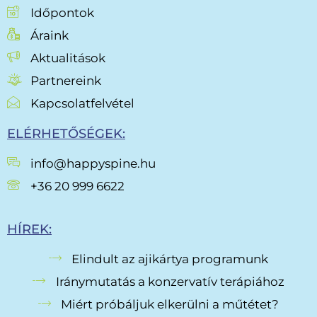
Időpontok
Áraink
Aktualitások
Partnereink
Kapcsolatfelvétel
ELÉRHETŐSÉGEK:
info@happyspine.hu
+36 20 999 6622
HÍREK:
Elindult az ajikártya programunk
Iránymutatás a konzervatív terápiához
Miért próbáljuk elkerülni a műtétet?