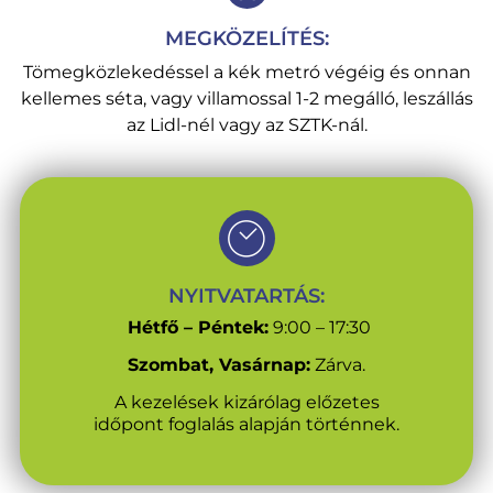
MEGKÖZELÍTÉS:
Tömegközlekedéssel a kék metró végéig és onnan
kellemes séta, vagy villamossal 1-2 megálló, leszállás
az Lidl-nél vagy az SZTK-nál.
NYITVATARTÁS:
Hétfő – Péntek:
9:00 – 17:30
Szombat, Vasárnap:
Zárva.
A kezelések kizárólag előzetes
időpont foglalás alapján történnek.