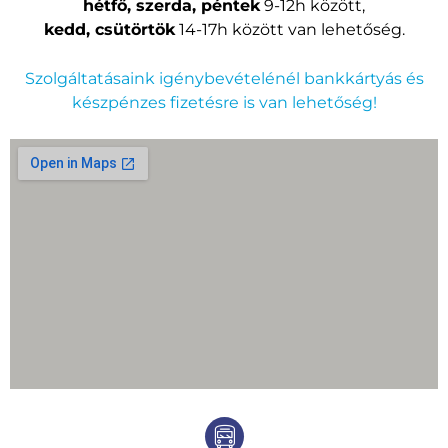
hétfő, szerda, péntek
9-12h között,
kedd, csütörtök
14-17h között van lehetőség.
Szolgáltatásaink igénybevételénél bankkártyás és
készpénzes fizetésre is van lehetőség!