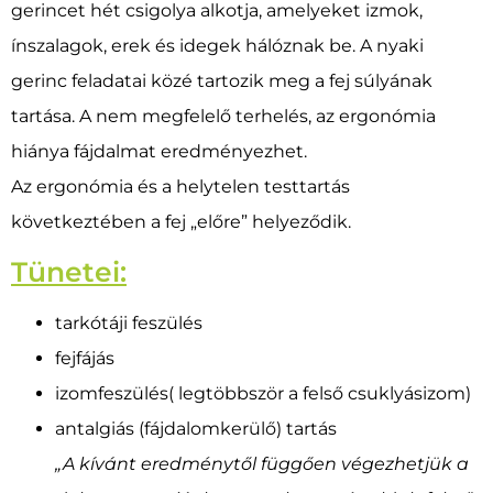
gerincet hét csigolya alkotja, amelyeket izmok,
ínszalagok, erek és idegek hálóznak be. A nyaki
gerinc feladatai közé tartozik meg a fej súlyának
tartása. A nem megfelelő terhelés, az ergonómia
hiánya fájdalmat eredményezhet.
Az ergonómia és a helytelen testtartás
következtében a fej „előre” helyeződik.
Tünetei:
tarkótáji feszülés
fejfájás
izomfeszülés( legtöbbször a felső csuklyásizom)
antalgiás (fájdalomkerülő) tartás
„A kívánt eredménytől függően végezhetjük a