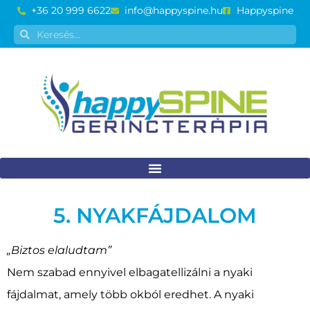
+36 20 999 6622
info@happyspine.hu
Happyspine
5. NYAKFÁJDALOM
„Biztos elaludtam”
Nem szabad ennyivel elbagatellizálni a nyaki
fájdalmat, amely több okból eredhet. A nyaki