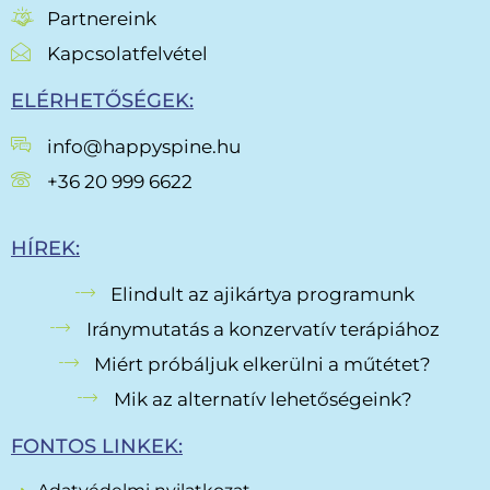
Partnereink
Kapcsolatfelvétel
ELÉRHETŐSÉGEK:
info@happyspine.hu
+36 20 999 6622
HÍREK:
Elindult az ajikártya programunk
Iránymutatás a konzervatív terápiához
Miért próbáljuk elkerülni a műtétet?
Mik az alternatív lehetőségeink?
FONTOS LINKEK: