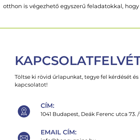
otthon is végezhető egyszerű feladatokkal, hogy
KAPCSOLATFELVÉ
Töltse ki rövid űrlapunkat, tegye fel kérdését é
kapcsolatot!
CÍM:
1041 Budapest, Deák Ferenc utca 73. /f
EMAIL CÍM: