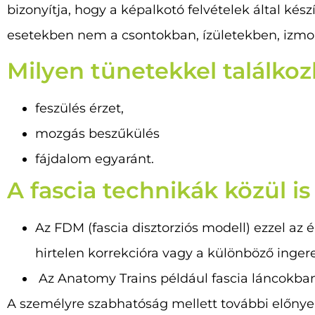
bizonyítja, hogy a képalkotó felvételek által ké
esetekben nem a csontokban, ízületekben, izm
Milyen tünetekkel találkoz
feszülés érzet,
mozgás beszűkülés
fájdalom egyaránt.
A fascia technikák közül is
Az FDM (fascia disztorziós modell) ezzel az 
hirtelen korrekcióra vagy a különböző inge
Az Anatomy Trains például fascia láncokban 
A személyre szabhatóság mellett további előny