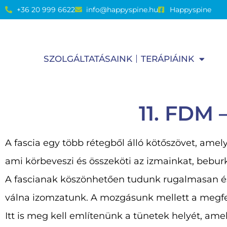
+36 20 999 6622
info@happyspine.hu
Happyspine
SZOLGÁLTATÁSAINK
TERÁPIÁINK
11. FDM
A fascia egy több rétegből álló kötőszövet, amely
ami körbeveszi és összeköti az izmainkat, beburk
A fascianak köszönhetően tudunk rugalmasan 
válna izomzatunk. A mozgásunk mellett a megfele
Itt is meg kell említenünk a tünetek helyét, am