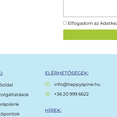
Elfogadom az Adatkeze
ELÉRHETŐSÉGEK:
:
info@happyspine.hu
őoldal
+36 20 999 6622
zolgáltatások
erápiáink
HÍREK:
dőpontok