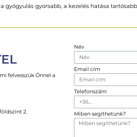
 a gyógyulás gyorsabb, a kezelés hatása tartósabb
Név
TEL
Email cím
s mi felvesszük Önnel a
Telefonszám
öldszint 2.
Miben segíthetünk?