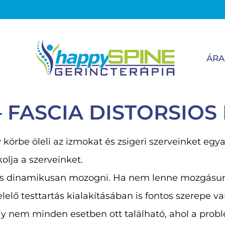
ÁRA
 – FASCIA DISTORSIO
 körbe öleli az izmokat és zsigeri szerveinket egy
olja a szerveinket.
és dinamikusan mozogni. Ha nem lenne mozgásun
lő testtartás kialakításában is fontos szerepe va
ely nem minden esetben ott található, ahol a prob