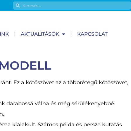
INK
AKTUALITÁSOK
KAPCSOLAT
S MODELL
aránt. Ez a kötőszövet az a többrétegű kötőszövet,
k darabossá válna és még sérülékenyebbé
n.
léma kialakult. Számos példa és persze kutatás