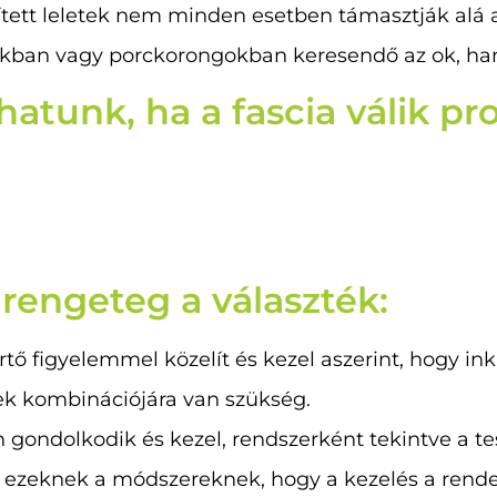
szített leletek nem minden esetben támasztják alá
okban vagy porckorongokban keresendő az ok, h
hatunk, ha a fascia válik p
 rengeteg a választék:
értő figyelemmel közelít és kezel aszerint, hogy i
rek kombinációjára van szükség.
gondolkodik és kezel, rendszerként tekintve a tes
e ezeknek a módszereknek, hogy a kezelés a rend