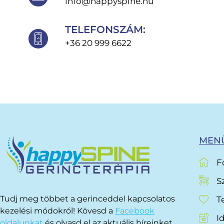
info@happyspine.hu
TELEFONSZÁM:
+36 20 999 6622
MENÜ
F
S
Tudj meg többet a gerinceddel kapcsolatos
T
kezelési módokról! Kövesd a
Facebook
I
oldalunkat
és olvasd el az aktuális híreinket,