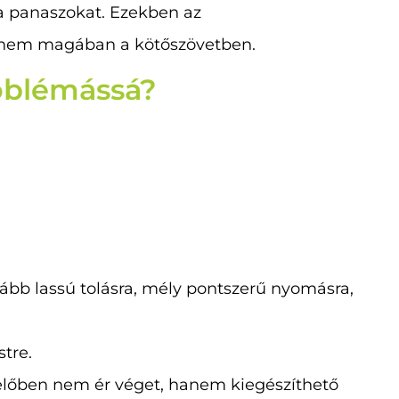
 a panaszokat. Ezekben az
anem magában a kötőszövetben.
roblémássá?
nkább lassú tolásra, mély pontszerű nyomásra,
tre.
előben nem ér véget, hanem kiegészíthető