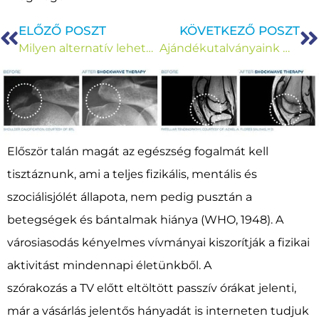
ELŐZŐ POSZT
KÖVETKEZŐ POSZT
Milyen alternatív lehetőségeink vannak?
Ajándékutalványaink már elérhetőek!
Először talán magát az egészség fogalmát kell
tisztáznunk, ami a teljes fizikális, mentális és
szociálisjólét állapota, nem pedig pusztán a
betegségek és bántalmak hiánya (WHO, 1948). A
városiasodás kényelmes vívmányai kiszorítják a fizikai
aktivitást mindennapi életünkből. A
szórakozás a TV előtt eltöltött passzív órákat jelenti,
már a vásárlás jelentős hányadát is interneten tudjuk