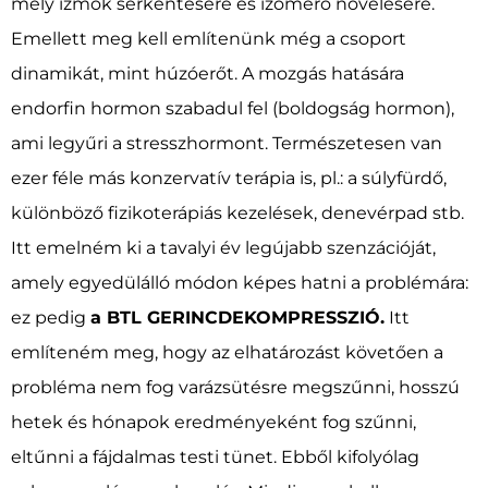
mély izmok serkentésére és izomerő növelésére.
Emellett meg kell említenünk még a csoport
dinamikát, mint húzóerőt. A mozgás hatására
endorfin hormon szabadul fel (boldogság hormon),
ami legyűri a stresszhormont. Természetesen van
ezer féle más konzervatív terápia is, pl.: a súlyfürdő,
különböző fizikoterápiás kezelések, denevérpad stb.
Itt emelném ki a tavalyi év legújabb szenzációját,
amely egyedülálló módon képes hatni a problémára:
ez pedig
a BTL GERINCDEKOMPRESSZIÓ.
Itt
említeném meg, hogy az elhatározást követően a
probléma nem fog varázsütésre megszűnni, hosszú
hetek és hónapok eredményeként fog szűnni,
eltűnni a fájdalmas testi tünet. Ebből kifolyólag