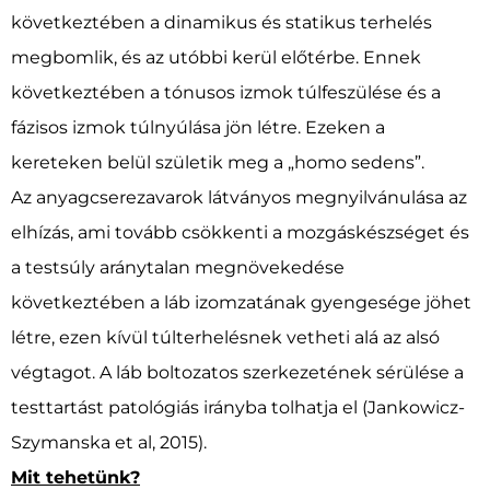
következtében a dinamikus és statikus terhelés
megbomlik, és az utóbbi kerül előtérbe. Ennek
következtében a tónusos izmok túlfeszülése és a
fázisos izmok túlnyúlása jön létre. Ezeken a
kereteken belül születik meg a „homo sedens”.
Az anyagcserezavarok látványos megnyilvánulása az
elhízás, ami tovább csökkenti a mozgáskészséget és
a testsúly aránytalan megnövekedése
következtében a láb izomzatának gyengesége jöhet
létre, ezen kívül túlterhelésnek vetheti alá az alsó
végtagot. A láb boltozatos szerkezetének sérülése a
testtartást patológiás irányba tolhatja el (Jankowicz-
Szymanska et al, 2015).
Mit tehetünk?