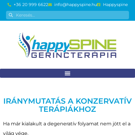
+36 20 999 6622
info@happyspine.hu
Happyspine
IRÁNYMUTATÁS A KONZERVATÍV
TERÁPIÁKHOZ
Ha már kialakult a degeneratív folyamat nem jött el a
világ vége.