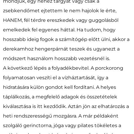
mondjuk, egy nehéz tárgyat vagy csak a
zsebkendőmet ejtettem le nem hajolok le érte,
HANEM, fél térdre ereszkedek vagy guggolásból
emelkedek fel egyenes háttal. Ha tudom, hogy
hosszabb ideig fogok a számítógép előtt ülni, akkor a
derekamhoz hengerpárnát teszek és ugyanezt a
módszert használom hosszabb vezetésnél is.
A következő lépés a folyadékbevitel. A porckorong
folyamatosan veszíti el a vízháztartását, így a
hidratására külön gondot kell fordítani. A helyes
táplálkozás, a megfelelő adagok és összetételek
kiválasztása is itt kezdődik. Aztán jön az elhatározás a
heti rendszerességű mozgásra. A már példaként
szolgáló gerinctorna, jóga vagy pilates tökéletes a