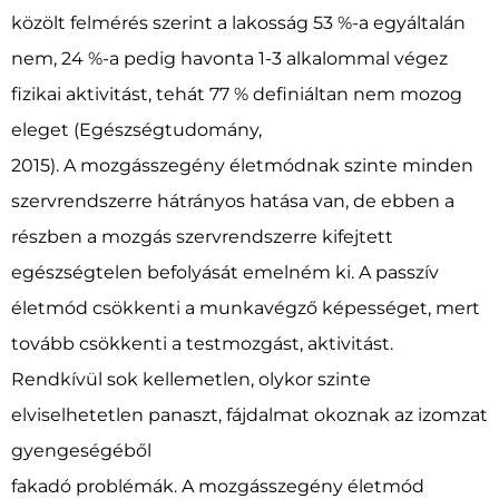
közölt felmérés szerint a lakosság 53 %-a egyáltalán
nem, 24 %-a pedig havonta 1-3 alkalommal végez
fizikai aktivitást, tehát 77 % definiáltan nem mozog
eleget (Egészségtudomány,
2015). A mozgásszegény életmódnak szinte minden
szervrendszerre hátrányos hatása van, de ebben a
részben a mozgás szervrendszerre kifejtett
egészségtelen befolyását emelném ki. A passzív
életmód csökkenti a munkavégző képességet, mert
tovább csökkenti a testmozgást, aktivitást.
Rendkívül sok kellemetlen, olykor szinte
elviselhetetlen panaszt, fájdalmat okoznak az izomzat
gyengeségéből
fakadó problémák. A mozgásszegény életmód