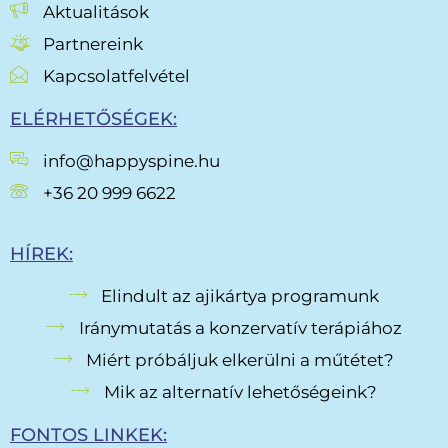
Aktualitások
Partnereink
Kapcsolatfelvétel
ELÉRHETŐSÉGEK:
info@happyspine.hu
+36 20 999 6622
HÍREK:
Elindult az ajikártya programunk
Iránymutatás a konzervatív terápiához
Miért próbáljuk elkerülni a műtétet?
Mik az alternatív lehetőségeink?
FONTOS LINKEK: