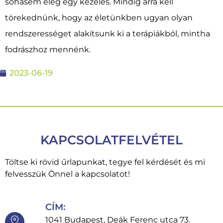
sohasem elég egy kezelés. Mindig arra kell
törekednünk, hogy az életünkben ugyan olyan
rendszerességet alakítsunk ki a terápiákból, mintha
fodrászhoz mennénk.
2023-06-19
KAPCSOLATFELVÉTEL
Töltse ki rövid űrlapunkat, tegye fel kérdését és mi
felvesszük Önnel a kapcsolatot!
CÍM:
1041 Budapest, Deák Ferenc utca 73.