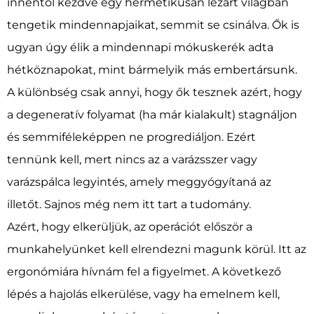
innentől kezdve egy hermetikusan lezárt világban
tengetik mindennapjaikat, semmit se csinálva. Ők is
ugyan úgy élik a mindennapi mókuskerék adta
hétköznapokat, mint bármelyik más embertársunk.
A különbség csak annyi, hogy ők tesznek azért, hogy
a degeneratív folyamat (ha már kialakult) stagnáljon
és semmiféleképpen ne progrediáljon. Ezért
tennünk kell, mert nincs az a varázsszer vagy
varázspálca legyintés, amely meggyógyítaná az
illetőt. Sajnos még nem itt tart a tudomány.
Azért, hogy elkerüljük, az operációt először a
munkahelyünket kell elrendezni magunk körül. Itt az
ergonómiára hívnám fel a figyelmet. A következő
lépés a hajolás elkerülése, vagy ha emelnem kell,