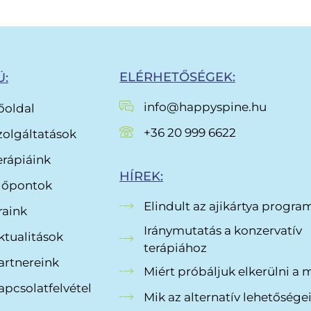
ELÉRHETŐSÉGEK:
:
info@happyspine.hu
őoldal
+36 20 999 6622
zolgáltatások
erápiáink
HÍREK:
dőpontok
Elindult az ajikártya progr
raink
Iránymutatás a konzervatív
ktualitások
terápiához
artnereink
Miért próbáljuk elkerülni a 
apcsolatfelvétel
Mik az alternatív lehetősége