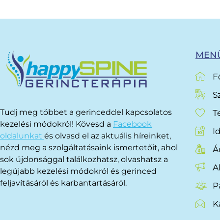
MENÜ
F
S
Tudj meg többet a gerinceddel kapcsolatos
T
kezelési módokról! Kövesd a
Facebook
I
oldalunkat
és olvasd el az aktuális híreinket,
nézd meg a szolgáltatásaink ismertetőit, ahol
Á
sok újdonsággal találkozhatsz, olvashatsz a
A
legújabb kezelési módokról és gerinced
feljavításáról és karbantartásáról.
P
K