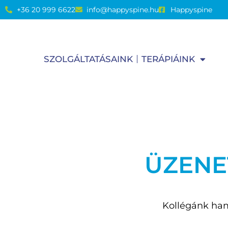
+36 20 999 6622
info@happyspine.hu
Happyspine
SZOLGÁLTATÁSAINK
TERÁPIÁINK
ÜZENE
Kollégánk ham